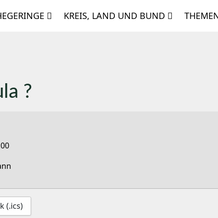
HEGERINGE
KREIS, LAND UND BUND
THEME
la ?
:00
ann
 (.ics)