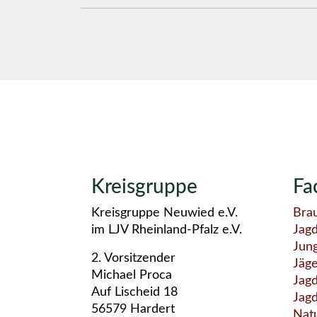
Kreisgruppe
Fa
Kreisgruppe Neuwied e.V.
Bra
im LJV Rheinland-Pfalz e.V.
Jag
Jun
2. Vorsitzender
Jäg
Michael Proca
Jagd
Auf Lischeid 18
Jag
56579 Hardert
Nat