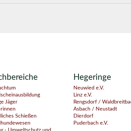
chbereiche
Hegeringe
uchtum
Neuwied e.V.
dscheinausbildung
Linz e.V.
ge Jäger
Rengsdorf / Waldbreitba
erinnen
Asbach / Neustadt
liches Schießen
Dierdorf
dhundewesen
Puderbach e.V.
ur,- Umweltschutz und